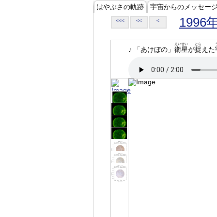
はやぶさの軌跡
宇宙からのメッセー
1996
<<<
<<
<
えいせい
とら
♪ 「あけぼの」
衛星
が
捉
えた