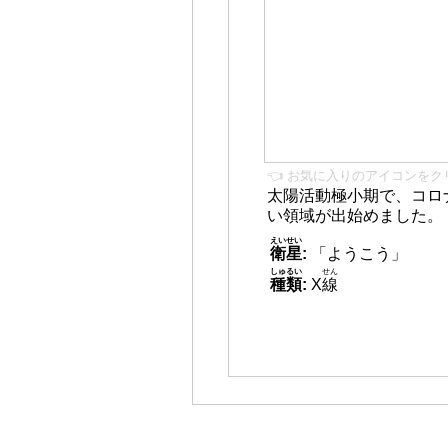
👈 お気に入りのアイコンをク
太陽活動極小期で、コロ
い領域が出始めました。
えいせい
衛星
:
「ようこう」
しゅるい
せん
種類
:
X
線