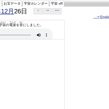
ジ
お宝データ
宇宙カレンダー
宇宙 xR
年12月
26日
>
>>
>>>
…☞Engli
うちゅう
でんぱ
おと
宇宙
の
電波
を
音
にしました。