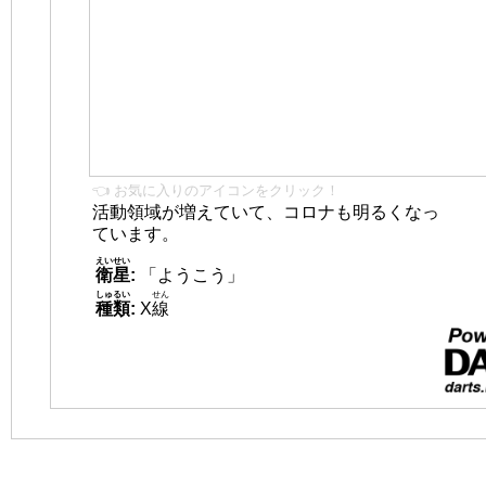
👈 お気に入りのアイコンをクリック！
活動領域が増えていて、コロナも明るくなっ
ています。
えいせい
衛星
:
「ようこう」
しゅるい
せん
種類
:
X
線