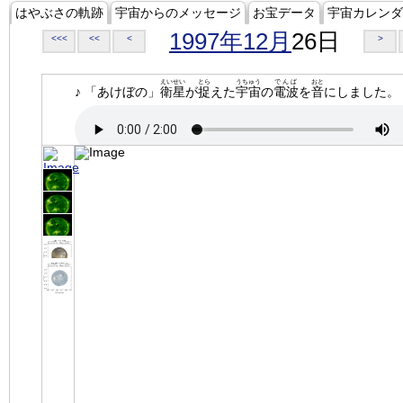
はやぶさの軌跡
宇宙からのメッセージ
お宝データ
宇宙カレンダ
1997年12月
26日
<<<
<<
<
>
えいせい
とら
うちゅう
でんぱ
おと
♪ 「あけぼの」
衛星
が
捉
えた
宇宙
の
電波
を
音
にしました。