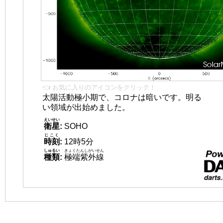
👈 お気に入りのアイコンをクリック！
太陽活動極小期で、コロナは暗いです。明る
い領域が出始めました。
えいせい
衛星
:
SOHO
じこく
時刻
:
12時5分
しゅるい
きょくたんしがいせん
種類
:
極端紫外線