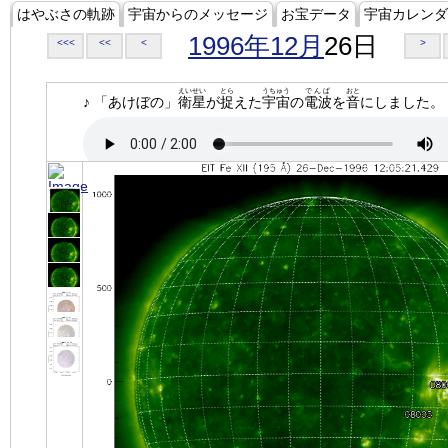
はやぶさの軌跡
宇宙からのメッセージ
お宝データ
宇宙カレンダ
1996年12月
26日
<<<
<<
<
>
えいせい
とら
うちゅう
でんぱ
おと
♪ 「あけぼの」
衛星
が
捉
えた
宇宙
の
電波
を
音
にしました。