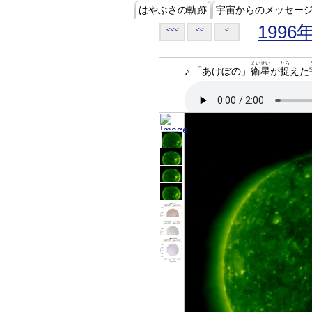
はやぶさの軌跡
宇宙からのメッセー
1996
<<<
<<
<
えいせい
とら
♪ 「あけぼの」
衛星
が
捉
えた