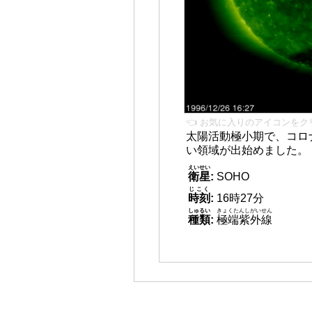
👈 お気に入りのアイコンをク
太陽活動極小期で、コロ
い領域が出始めました。
えいせい
衛星
:
SOHO
じこく
時刻
:
16時27分
しゅるい
きょくたんしがいせん
種類
:
極端紫外線