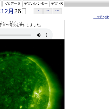
ジ
お宝データ
宇宙カレンダー
宇宙 xR
年12月
26日
>
>>
>>>
…☞Engli
うちゅう
でんぱ
おと
宇宙
の
電波
を
音
にしました。