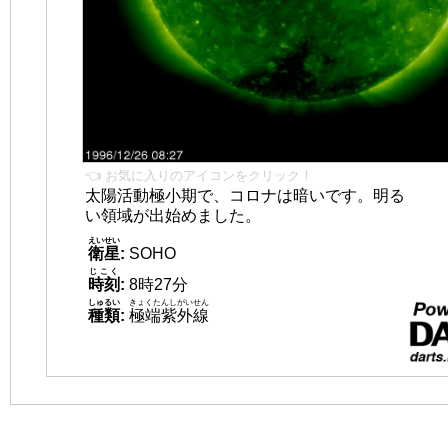
👈 お気に入りのアイコンをクリック！
太陽活動極小期で、コロナは暗いです。明る
い領域が出始めました。
えいせい
衛星
:
SOHO
じこく
時刻
:
8時27分
しゅるい
きょくたんしがいせん
種類
:
極端紫外線