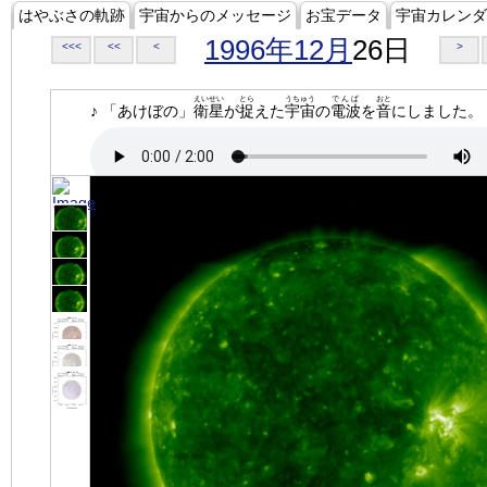
はやぶさの軌跡
宇宙からのメッセージ
お宝データ
宇宙カレンダ
1996年12月
26日
<<<
<<
<
>
えいせい
とら
うちゅう
でんぱ
おと
♪ 「あけぼの」
衛星
が
捉
えた
宇宙
の
電波
を
音
にしました。