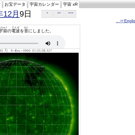
ジ
お宝データ
宇宙カレンダー
宇宙 xR
年12月
9日
>
>>
>>>
…☞Engli
うちゅう
でんぱ
おと
宇宙
の
電波
を
音
にしました。