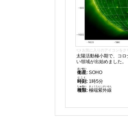
👈 お気に入りのアイコンをク
太陽活動極小期で、コロ
い領域が出始めました。
えいせい
衛星
:
SOHO
じこく
時刻
:
1時5分
しゅるい
きょくたんしがいせん
種類
:
極端紫外線