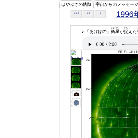
はやぶさの軌跡
宇宙からのメッセー
1996
<<<
<<
<
えいせい
とら
♪ 「あけぼの」
衛星
が
捉
えた