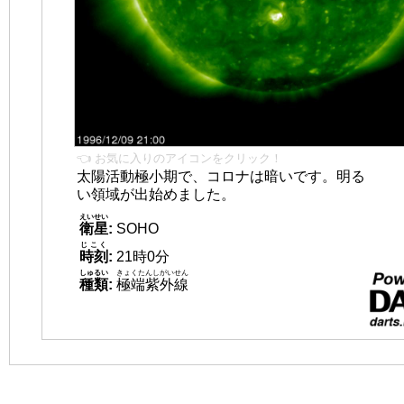
👈 お気に入りのアイコンをクリック！
太陽活動極小期で、コロナは暗いです。明る
い領域が出始めました。
えいせい
衛星
:
SOHO
じこく
時刻
:
21時0分
しゅるい
きょくたんしがいせん
種類
:
極端紫外線