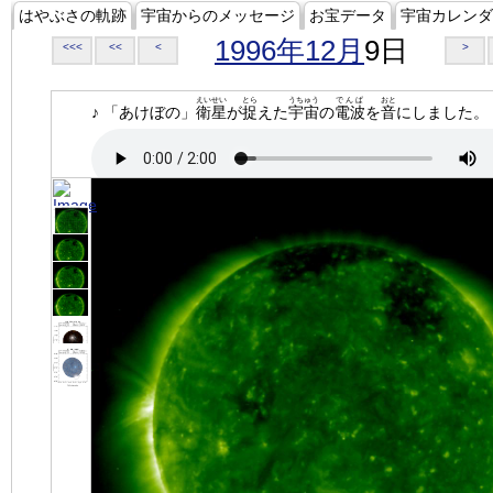
はやぶさの軌跡
宇宙からのメッセージ
お宝データ
宇宙カレンダ
1996年12月
9日
<<<
<<
<
>
えいせい
とら
うちゅう
でんぱ
おと
♪ 「あけぼの」
衛星
が
捉
えた
宇宙
の
電波
を
音
にしました。