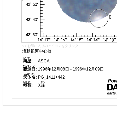
👈 お気に入りのアイコンをクリック！
活動銀河中心核
えいせい
衛星
:
ASCA
かんそく
び
観測
日
:
1996年12月08日 - 1996年12月09日
てんたいめい
天体名
:
PG_1411+442
しゅるい
せん
種類
:
X
線