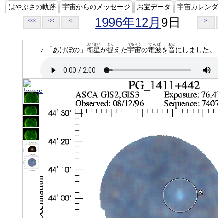
はやぶさの軌跡
宇宙からのメッセージ
お宝データ
宇宙カレンダ
1996年12月
9日
<<<
<<
<
>
えいせい
とら
うちゅう
でんぱ
おと
♪ 「あけぼの」
衛星
が
捉
えた
宇宙
の
電波
を
音
にしました。