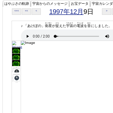
はやぶさの軌跡
宇宙からのメッセージ
お宝データ
宇宙カレンダ
1997年12月
9日
<<<
<<
<
>
えいせい
とら
うちゅう
でんぱ
おと
♪ 「あけぼの」
衛星
が
捉
えた
宇宙
の
電波
を
音
にしました。