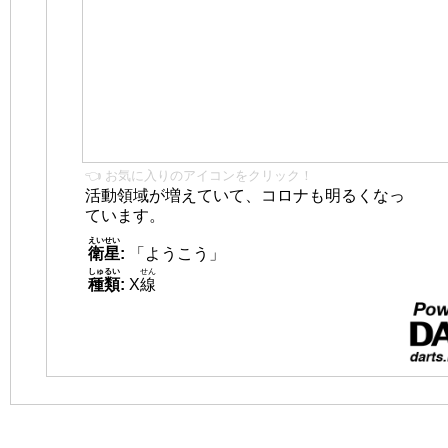
👈 お気に入りのアイコンをクリック！
活動領域が増えていて、コロナも明るくなっ
ています。
えいせい
衛星
:
「ようこう」
しゅるい
せん
種類
:
X
線