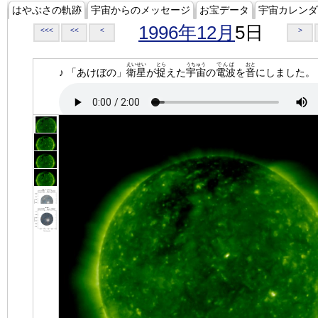
はやぶさの軌跡
宇宙からのメッセージ
お宝データ
宇宙カレンダ
1996年12月
5日
<<<
<<
<
>
えいせい
とら
うちゅう
でんぱ
おと
♪ 「あけぼの」
衛星
が
捉
えた
宇宙
の
電波
を
音
にしました。