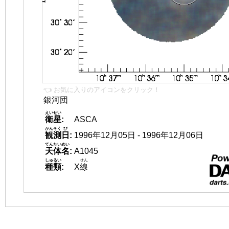
👈 お気に入りのアイコンをクリック！
銀河団
えいせい
衛星
:
ASCA
かんそく
び
観測
日
:
1996年12月05日 - 1996年12月06日
てんたいめい
天体名
:
A1045
しゅるい
せん
種類
:
X
線