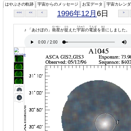
はやぶさの軌跡
宇宙からのメッセージ
お宝データ
宇宙カレンダ
1996年12月
6日
<<<
<<
<
>
えいせい
とら
うちゅう
でんぱ
おと
♪ 「あけぼの」
衛星
が
捉
えた
宇宙
の
電波
を
音
にしました。