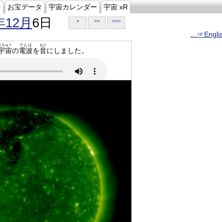
ジ
お宝データ
宇宙カレンダー
宇宙 xR
年12月
6日
>
>>
>>>
…☞Engli
うちゅう
でんぱ
おと
宇宙
の
電波
を
音
にしました。