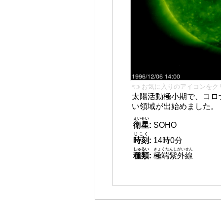
👈 お気に入りのアイコンをク
太陽活動極小期で、コロ
い領域が出始めました。
えいせい
衛星
:
SOHO
じこく
時刻
:
14時0分
しゅるい
きょくたんしがいせん
種類
:
極端紫外線