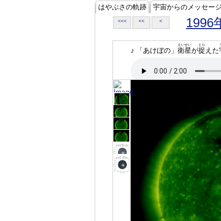
はやぶさの軌跡
宇宙からのメッセー
1996
<<<
<<
<
えいせい
とら
♪ 「あけぼの」
衛星
が
捉
えた