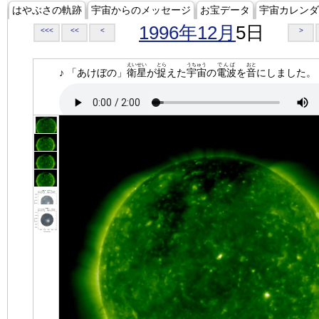
はやぶさの軌跡
宇宙からのメッセージ
お宝データ
宇宙カレンダ
1996年12月
5日
<<<
<<
<
>
えいせい
とら
うちゅう
でんぱ
おと
♪ 「あけぼの」
衛星
が
捉
えた
宇宙
の
電波
を
音
にしました。