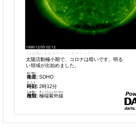
👈 お気に入りのアイコンをクリック！
太陽活動極小期で、コロナは暗いです。明る
い領域が出始めました。
えいせい
衛星
:
SOHO
じこく
時刻
:
2時12分
しゅるい
きょくたんしがいせん
種類
:
極端紫外線