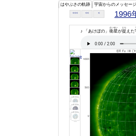
はやぶさの軌跡
宇宙からのメッセー
1996
<<<
<<
<
えいせい
とら
♪ 「あけぼの」
衛星
が
捉
えた