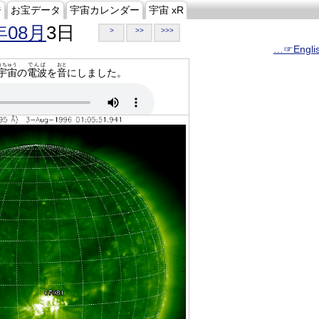
ジ
お宝データ
宇宙カレンダー
宇宙 xR
年08月
3日
>
>>
>>>
…☞Engli
うちゅう
でんぱ
おと
宇宙
の
電波
を
音
にしました。