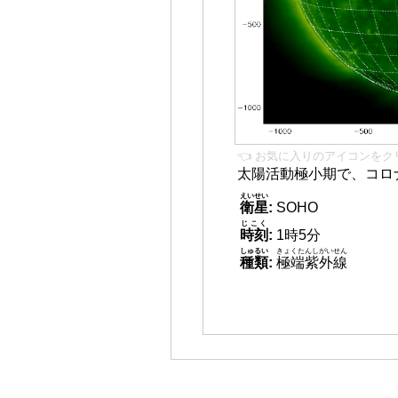
👈 お気に入りのアイコンをク
太陽活動極小期で、コロ
えいせい
衛星
:
SOHO
じこく
時刻
:
1時5分
しゅるい
きょくたんしがいせん
種類
:
極端紫外線