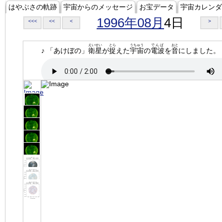
はやぶさの軌跡
宇宙からのメッセージ
お宝データ
宇宙カレンダ
1996年08月
4日
<<<
<<
<
>
えいせい
とら
うちゅう
でんぱ
おと
♪ 「あけぼの」
衛星
が
捉
えた
宇宙
の
電波
を
音
にしました。