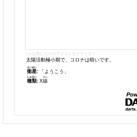
👈 お気に入りのアイコンをクリック！
太陽活動極小期で、コロナは暗いです。
えいせい
衛星
:
「ようこう」
しゅるい
せん
種類
:
X
線