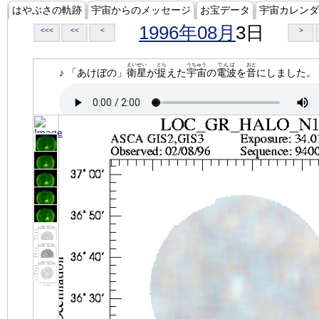
はやぶさの軌跡
宇宙からのメッセージ
お宝データ
宇宙カレンダ
1996年08月
3日
<<<
<<
<
>
えいせい
とら
うちゅう
でんぱ
おと
♪ 「あけぼの」
衛星
が
捉
えた
宇宙
の
電波
を
音
にしました。