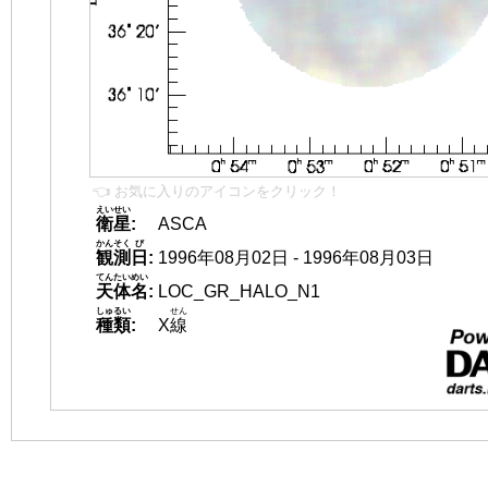
👈 お気に入りのアイコンをクリック！
えいせい
衛星
:
ASCA
かんそく
び
観測
日
:
1996年08月02日 - 1996年08月03日
てんたいめい
天体名
:
LOC_GR_HALO_N1
しゅるい
せん
種類
:
X
線