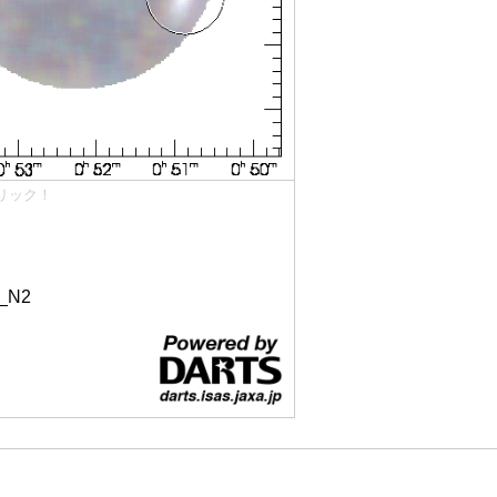
リック！
_N2