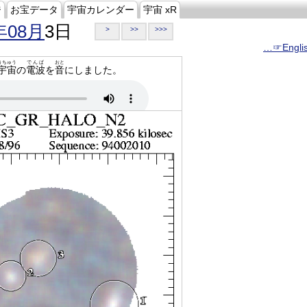
ジ
お宝データ
宇宙カレンダー
宇宙 xR
年08月
3日
>
>>
>>>
…☞Engli
うちゅう
でんぱ
おと
宇宙
の
電波
を
音
にしました。