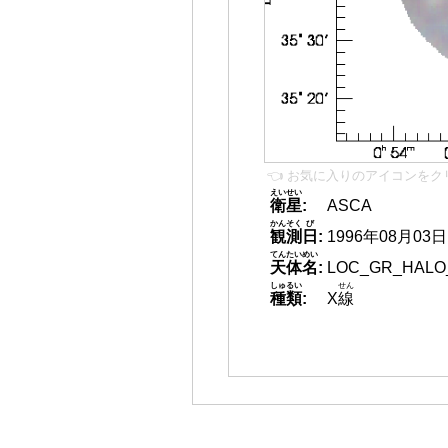
👈 お気に入りのアイコンをク
えいせい
衛星
:
ASCA
かんそく
び
観測
日
:
1996年08月03日
てんたいめい
天体名
:
LOC_GR_HALO
しゅるい
せん
種類
:
X
線