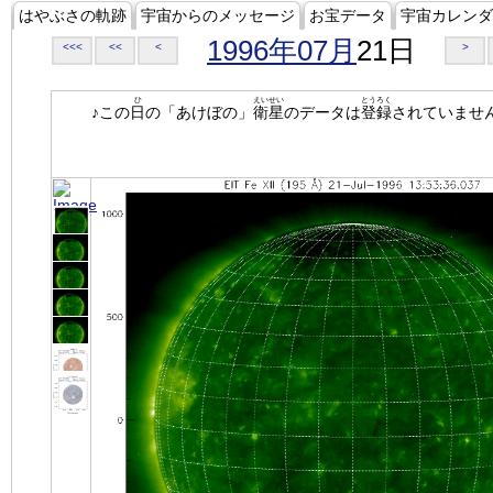
はやぶさの軌跡
宇宙からのメッセージ
お宝データ
宇宙カレンダ
1996年07月
21日
<<<
<<
<
>
ひ
えいせい
とうろく
♪この
日
の「あけぼの」
衛星
のデータは
登録
されていませ