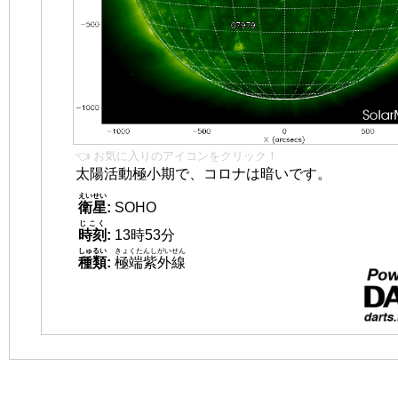
👈 お気に入りのアイコンをクリック！
太陽活動極小期で、コロナは暗いです。
えいせい
衛星
:
SOHO
じこく
時刻
:
13時53分
しゅるい
きょくたんしがいせん
種類
:
極端紫外線