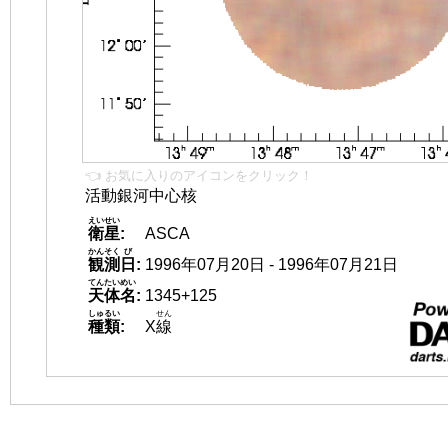
👈 お気に入りのアイコンをクリック！
活動銀河中心核
えいせい
衛星
:
ASCA
かんそく
び
観測
日
:
1996年07月20日 - 1996年07月21日
てんたいめい
天体名
:
1345+125
しゅるい
せん
種類
:
X
線