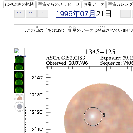
はやぶさの軌跡
宇宙からのメッセージ
お宝データ
宇宙カレンダ
1996年07月
21日
<<<
<<
<
>
ひ
えいせい
とうろく
♪この
日
の「あけぼの」
衛星
のデータは
登録
されていませ