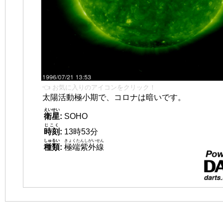
👈 お気に入りのアイコンをクリック！
太陽活動極小期で、コロナは暗いです。
えいせい
衛星
:
SOHO
じこく
時刻
:
13時53分
しゅるい
きょくたんしがいせん
種類
:
極端紫外線