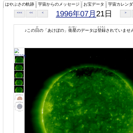
はやぶさの軌跡
宇宙からのメッセージ
お宝データ
宇宙カレンダ
1996年07月
21日
<<<
<<
<
>
ひ
えいせい
とうろく
♪この
日
の「あけぼの」
衛星
のデータは
登録
されていませ