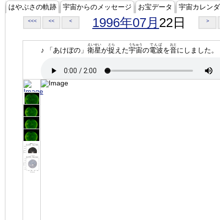
はやぶさの軌跡
宇宙からのメッセージ
お宝データ
宇宙カレンダ
1996年07月
22日
<<<
<<
<
>
えいせい
とら
うちゅう
でんぱ
おと
♪ 「あけぼの」
衛星
が
捉
えた
宇宙
の
電波
を
音
にしました。