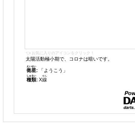
👈 お気に入りのアイコンをクリック！
太陽活動極小期で、コロナは暗いです。
えいせい
衛星
:
「ようこう」
しゅるい
せん
種類
:
X
線