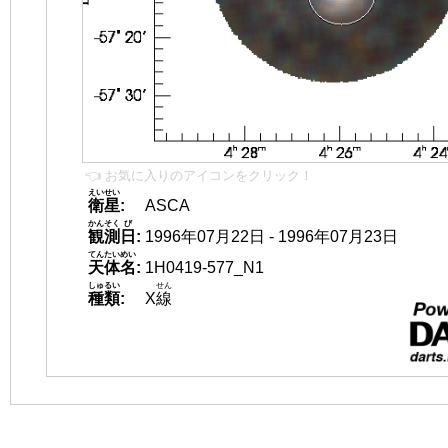
👈 お気に入りのアイコンをクリック！
えいせい
衛星
:
ASCA
かんそく
び
観測
日
:
1996年07月22日 - 1996年07月23日
てんたいめい
天体名
:
1H0419-577_N1
しゅるい
せん
種類
:
X
線