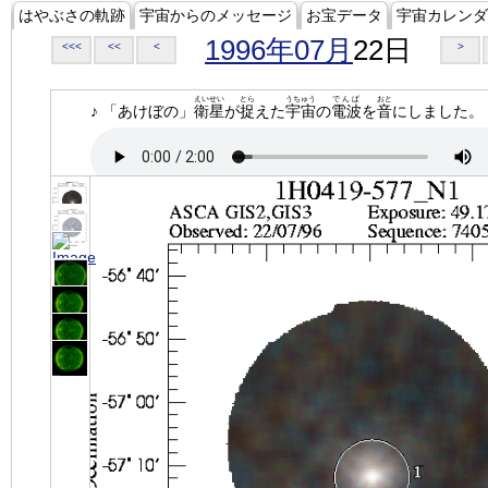
はやぶさの軌跡
宇宙からのメッセージ
お宝データ
宇宙カレンダ
1996年07月
22日
<<<
<<
<
>
えいせい
とら
うちゅう
でんぱ
おと
♪ 「あけぼの」
衛星
が
捉
えた
宇宙
の
電波
を
音
にしました。