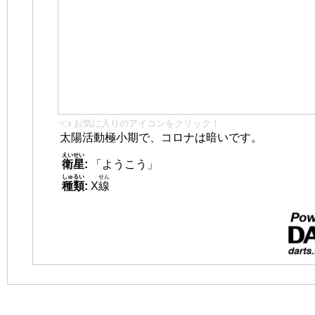
👈 お気に入りのアイコンをクリック！
太陽活動極小期で、コロナは暗いです。
えいせい
衛星
:
「ようこう」
しゅるい
せん
種類
:
X
線