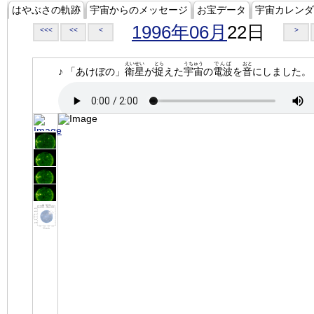
はやぶさの軌跡
宇宙からのメッセージ
お宝データ
宇宙カレンダ
1996年06月
22日
<<<
<<
<
>
えいせい
とら
うちゅう
でんぱ
おと
♪ 「あけぼの」
衛星
が
捉
えた
宇宙
の
電波
を
音
にしました。