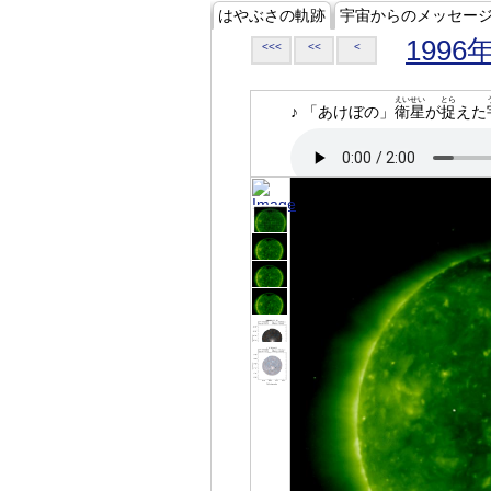
はやぶさの軌跡
宇宙からのメッセー
1996
<<<
<<
<
えいせい
とら
♪ 「あけぼの」
衛星
が
捉
えた