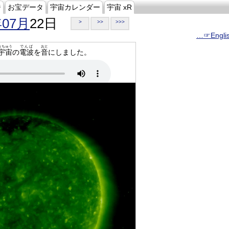
ジ
お宝データ
宇宙カレンダー
宇宙 xR
年07月
22日
>
>>
>>>
…☞Engli
うちゅう
でんぱ
おと
宇宙
の
電波
を
音
にしました。