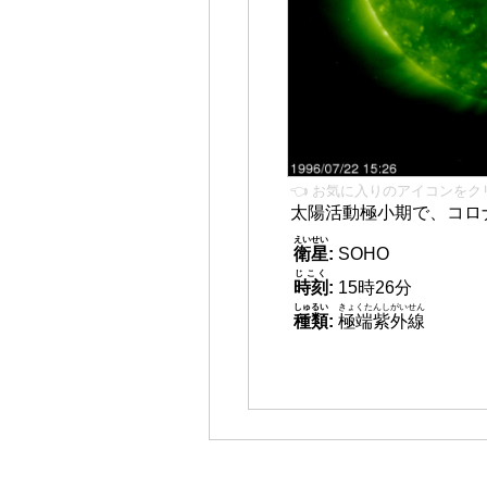
👈 お気に入りのアイコンをク
太陽活動極小期で、コロ
えいせい
衛星
:
SOHO
じこく
時刻
:
15時26分
しゅるい
きょくたんしがいせん
種類
:
極端紫外線