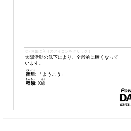
👈 お気に入りのアイコンをクリック！
太陽活動の低下により、全般的に暗くなって
います。
えいせい
衛星
:
「ようこう」
しゅるい
せん
種類
:
X
線