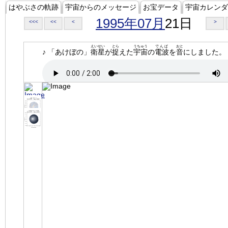
はやぶさの軌跡
宇宙からのメッセージ
お宝データ
宇宙カレンダ
1995年07月
21日
<<<
<<
<
>
えいせい
とら
うちゅう
でんぱ
おと
♪ 「あけぼの」
衛星
が
捉
えた
宇宙
の
電波
を
音
にしました。