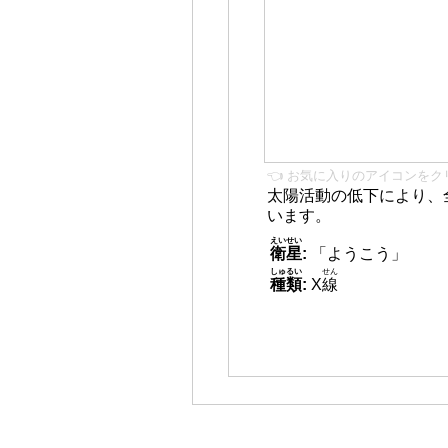
👈 お気に入りのアイコンをク
太陽活動の低下により、
います。
えいせい
衛星
:
「ようこう」
しゅるい
せん
種類
:
X
線