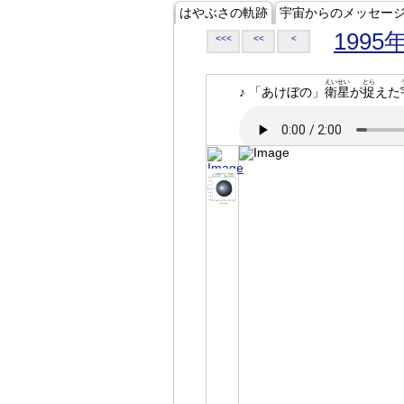
はやぶさの軌跡
宇宙からのメッセー
1995
<<<
<<
<
えいせい
とら
♪ 「あけぼの」
衛星
が
捉
えた