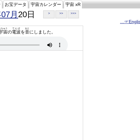
ジ
お宝データ
宇宙カレンダー
宇宙 xR
年07月
20日
>
>>
>>>
…☞Engli
うちゅう
でんぱ
おと
宇宙
の
電波
を
音
にしました。