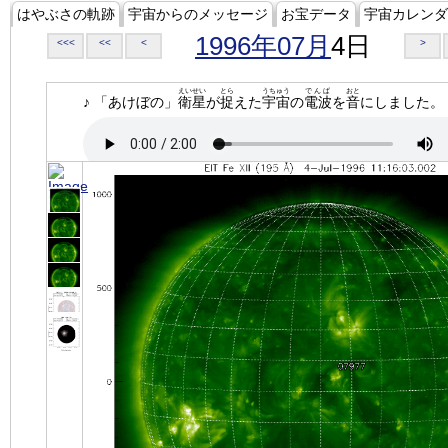
はやぶさの軌跡
宇宙からのメッセージ
お宝データ
宇宙カレンダ
1996年07月
4日
<<<
<<
<
>
えいせい
とら
うちゅう
でんぱ
おと
♪ 「あけぼの」
衛星
が
捉
えた
宇宙
の
電波
を
音
にしました。