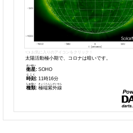
👈 お気に入りのアイコンをクリック！
太陽活動極小期で、コロナは暗いです。
えいせい
衛星
:
SOHO
じこく
時刻
:
11時16分
しゅるい
きょくたんしがいせん
種類
:
極端紫外線