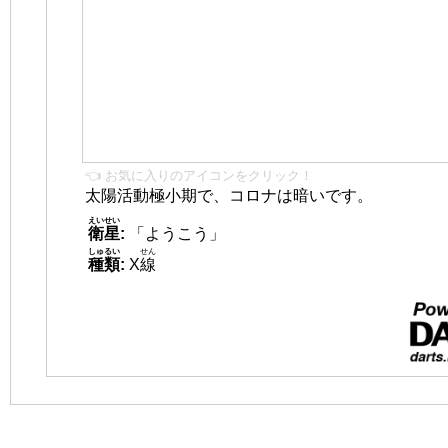
👈 お気に入りのアイコンをクリック！
太陽活動極小期で、コロナは暗いです。
えいせい
衛星
:
「ようこう」
しゅるい
せん
種類
:
X
線