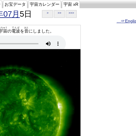
ジ
お宝データ
宇宙カレンダー
宇宙 xR
年07月
5日
>
>>
>>>
…☞Engli
うちゅう
でんぱ
おと
宇宙
の
電波
を
音
にしました。