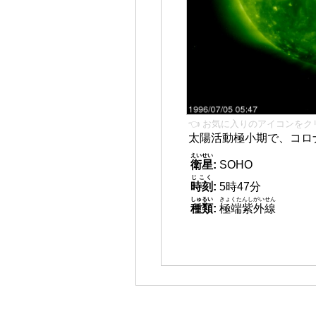
👈 お気に入りのアイコンをク
太陽活動極小期で、コロ
えいせい
衛星
:
SOHO
じこく
時刻
:
5時47分
しゅるい
きょくたんしがいせん
種類
:
極端紫外線