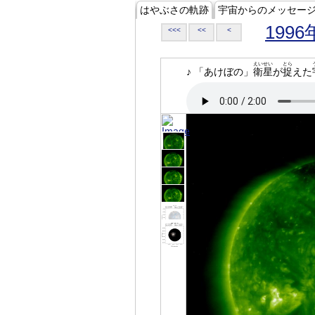
はやぶさの軌跡
宇宙からのメッセー
1996
<<<
<<
<
えいせい
とら
♪ 「あけぼの」
衛星
が
捉
えた