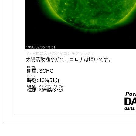
👈 お気に入りのアイコンをクリック！
太陽活動極小期で、コロナは暗いです。
えいせい
衛星
:
SOHO
じこく
時刻
:
13時51分
しゅるい
きょくたんしがいせん
種類
:
極端紫外線