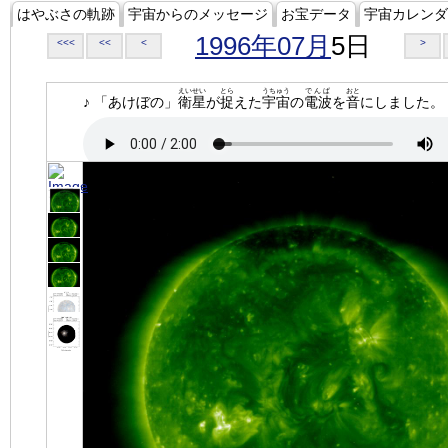
はやぶさの軌跡
宇宙からのメッセージ
お宝データ
宇宙カレンダ
1996年07月
5日
<<<
<<
<
>
えいせい
とら
うちゅう
でんぱ
おと
♪ 「あけぼの」
衛星
が
捉
えた
宇宙
の
電波
を
音
にしました。