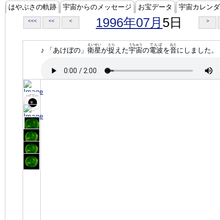
はやぶさの軌跡
宇宙からのメッセージ
お宝データ
宇宙カレンダ
1996年07月
5日
<<<
<<
<
>
えいせい
とら
うちゅう
でんぱ
おと
♪ 「あけぼの」
衛星
が
捉
えた
宇宙
の
電波
を
音
にしました。