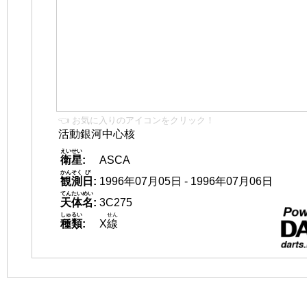
👈 お気に入りのアイコンをクリック！
活動銀河中心核
えいせい
衛星
:
ASCA
かんそく
び
観測
日
:
1996年07月05日 - 1996年07月06日
てんたいめい
天体名
:
3C275
しゅるい
せん
種類
:
X
線