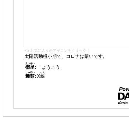
👈 お気に入りのアイコンをクリック！
太陽活動極小期で、コロナは暗いです。
えいせい
衛星
:
「ようこう」
しゅるい
せん
種類
:
X
線