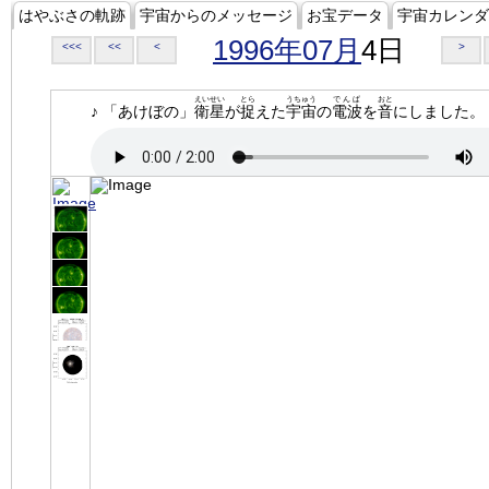
はやぶさの軌跡
宇宙からのメッセージ
お宝データ
宇宙カレンダ
1996年07月
4日
<<<
<<
<
>
えいせい
とら
うちゅう
でんぱ
おと
♪ 「あけぼの」
衛星
が
捉
えた
宇宙
の
電波
を
音
にしました。