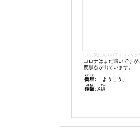
👈 お気に入りのアイコンをク
コロナはまだ暗いですが
度黒点が出ています。
えいせい
衛星
:
「ようこう」
しゅるい
せん
種類
:
X
線