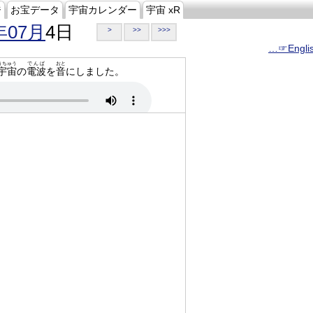
ジ
お宝データ
宇宙カレンダー
宇宙 xR
年07月
4日
>
>>
>>>
…☞Engli
うちゅう
でんぱ
おと
宇宙
の
電波
を
音
にしました。