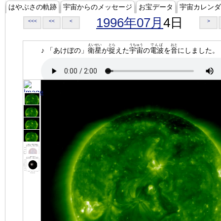
はやぶさの軌跡
宇宙からのメッセージ
お宝データ
宇宙カレンダ
1996年07月
4日
<<<
<<
<
>
えいせい
とら
うちゅう
でんぱ
おと
♪ 「あけぼの」
衛星
が
捉
えた
宇宙
の
電波
を
音
にしました。