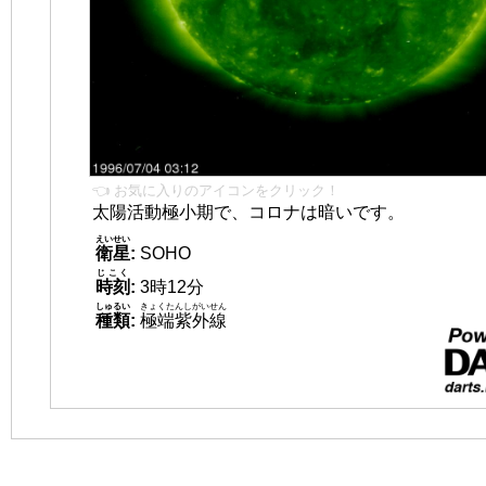
👈 お気に入りのアイコンをクリック！
太陽活動極小期で、コロナは暗いです。
えいせい
衛星
:
SOHO
じこく
時刻
:
3時12分
しゅるい
きょくたんしがいせん
種類
:
極端紫外線