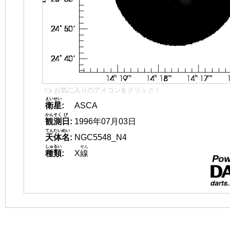
👈 お気に入りのアイコンをクリック！
えいせい
衛星
:
ASCA
かんそく
び
観測
日
:
1996年07月03日
てんたいめい
天体名
:
NGC5548_N4
しゅるい
せん
種類
:
X
線