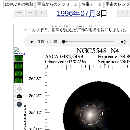
はやぶさの軌跡
宇宙からのメッセージ
お宝データ
宇宙カレンダ
1996年07月
3日
<<<
<<
<
>
えいせい
とら
うちゅう
でんぱ
おと
♪ 「あけぼの」
衛星
が
捉
えた
宇宙
の
電波
を
音
にしました。