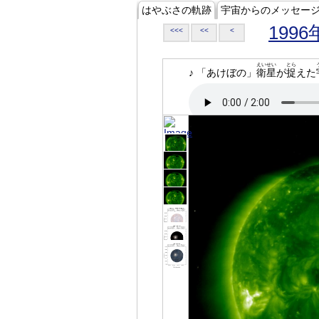
はやぶさの軌跡
宇宙からのメッセー
1996
<<<
<<
<
えいせい
とら
♪ 「あけぼの」
衛星
が
捉
えた