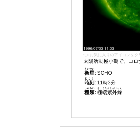
👈 お気に入りのアイコンをク
太陽活動極小期で、コロ
えいせい
衛星
:
SOHO
じこく
時刻
:
11時3分
しゅるい
きょくたんしがいせん
種類
:
極端紫外線