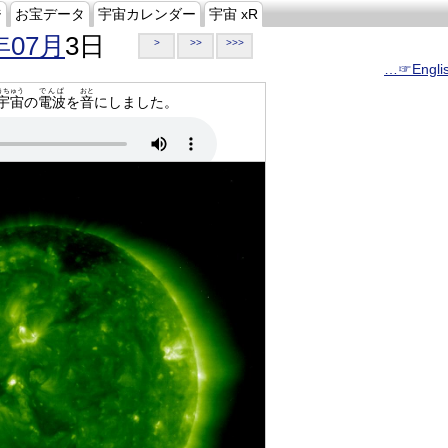
ジ
お宝データ
宇宙カレンダー
宇宙 xR
年07月
3日
>
>>
>>>
…☞Engli
うちゅう
でんぱ
おと
宇宙
の
電波
を
音
にしました。