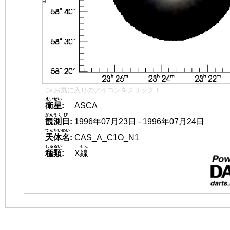
👈 お気に入りのアイコンをクリック！
えいせい
衛星
:
ASCA
かんそく
び
観測
日
:
1996年07月23日 - 1996年07月24日
てんたいめい
天体名
:
CAS_A_C1O_N1
しゅるい
せん
種類
:
X
線