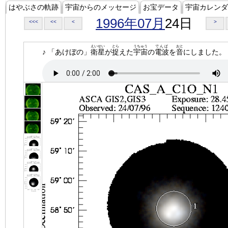
はやぶさの軌跡
宇宙からのメッセージ
お宝データ
宇宙カレンダ
1996年07月
24日
<<<
<<
<
>
えいせい
とら
うちゅう
でんぱ
おと
♪ 「あけぼの」
衛星
が
捉
えた
宇宙
の
電波
を
音
にしました。