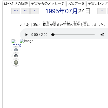
はやぶさの軌跡
宇宙からのメッセージ
お宝データ
宇宙カレンダ
1995年07月
24日
<<<
<<
<
>
えいせい
とら
うちゅう
でんぱ
おと
♪ 「あけぼの」
衛星
が
捉
えた
宇宙
の
電波
を
音
にしました。