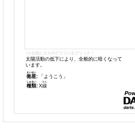
👈 お気に入りのアイコンをクリック！
太陽活動の低下により、全般的に暗くなって
います。
えいせい
衛星
:
「ようこう」
しゅるい
せん
種類
:
X
線