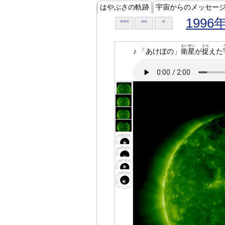
はやぶさの軌跡
宇宙からのメッセー
1996
<<<
<<
<
えいせい
とら
♪ 「あけぼの」
衛星
が
捉
えた