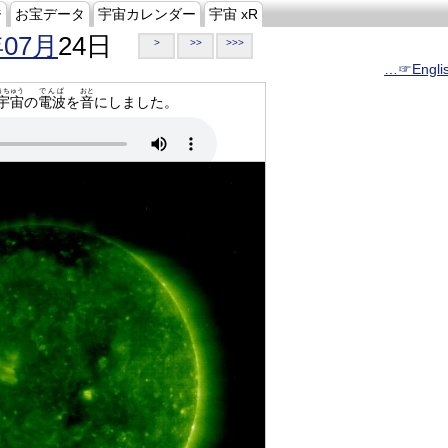
ジ
お宝データ
宇宙カレンダー
宇宙 xR
年07月
24日
>
>>
>>>
…☞Engli
うちゅう
でんぱ
おと
宇宙
の
電波
を
音
にしました。