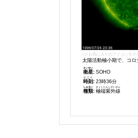
👈 お気に入りのアイコンをク
太陽活動極小期で、コロ
えいせい
衛星
:
SOHO
じこく
時刻
:
23時36分
しゅるい
きょくたんしがいせん
種類
:
極端紫外線