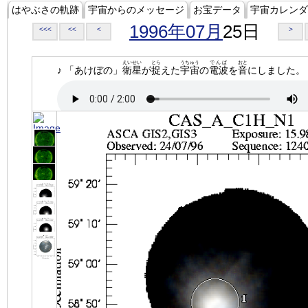
はやぶさの軌跡
宇宙からのメッセージ
お宝データ
宇宙カレンダ
1996年07月
25日
<<<
<<
<
>
えいせい
とら
うちゅう
でんぱ
おと
♪ 「あけぼの」
衛星
が
捉
えた
宇宙
の
電波
を
音
にしました。