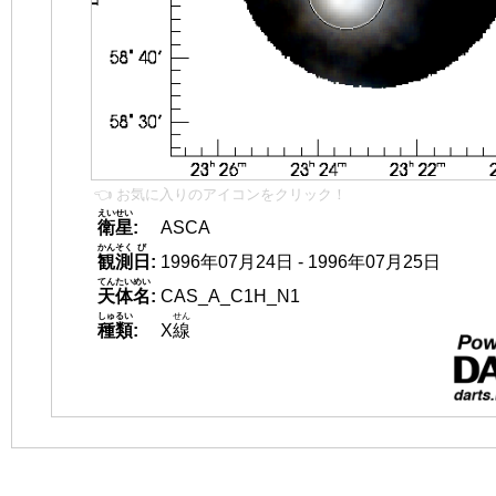
👈 お気に入りのアイコンをクリック！
えいせい
衛星
:
ASCA
かんそく
び
観測
日
:
1996年07月24日 - 1996年07月25日
てんたいめい
天体名
:
CAS_A_C1H_N1
しゅるい
せん
種類
:
X
線