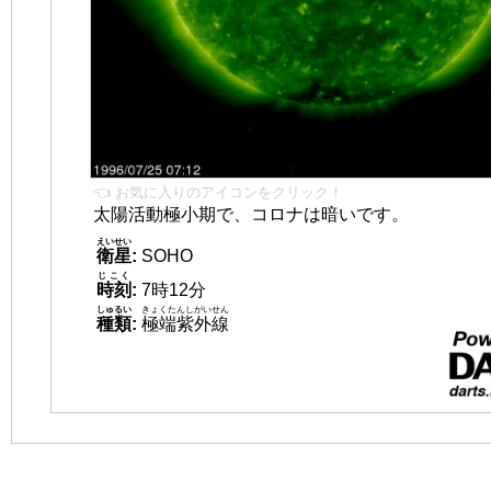
👈 お気に入りのアイコンをクリック！
太陽活動極小期で、コロナは暗いです。
えいせい
衛星
:
SOHO
じこく
時刻
:
7時12分
しゅるい
きょくたんしがいせん
種類
:
極端紫外線