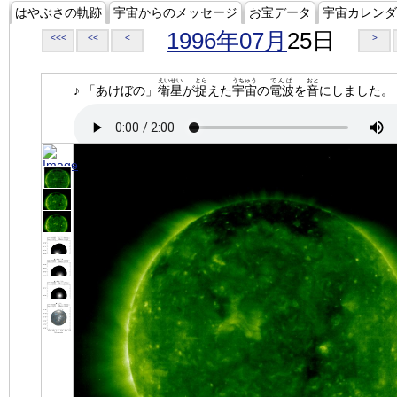
はやぶさの軌跡
宇宙からのメッセージ
お宝データ
宇宙カレンダ
1996年07月
25日
<<<
<<
<
>
えいせい
とら
うちゅう
でんぱ
おと
♪ 「あけぼの」
衛星
が
捉
えた
宇宙
の
電波
を
音
にしました。