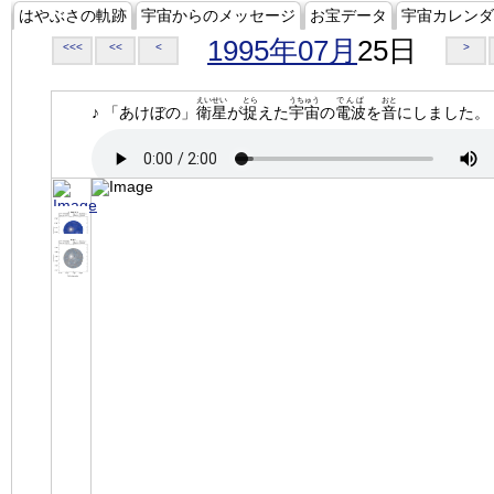
はやぶさの軌跡
宇宙からのメッセージ
お宝データ
宇宙カレンダ
1995年07月
25日
<<<
<<
<
>
えいせい
とら
うちゅう
でんぱ
おと
♪ 「あけぼの」
衛星
が
捉
えた
宇宙
の
電波
を
音
にしました。