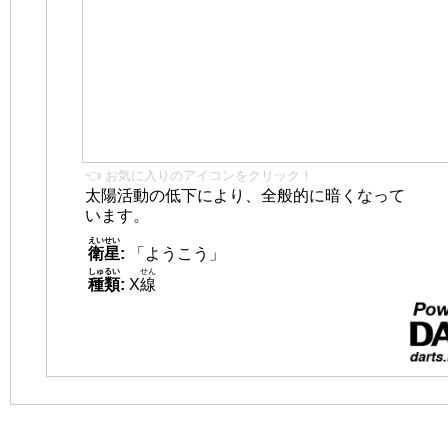
👈 お気に入りのアイコンをクリック！
太陽活動の低下により、全般的に暗くなって
います。
えいせい
衛星
:
「ようこう」
しゅるい
せん
種類
:
X
線