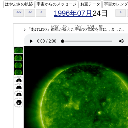
はやぶさの軌跡
宇宙からのメッセージ
お宝データ
宇宙カレンダ
1996年07月
24日
<<<
<<
<
>
えいせい
とら
うちゅう
でんぱ
おと
♪ 「あけぼの」
衛星
が
捉
えた
宇宙
の
電波
を
音
にしました。