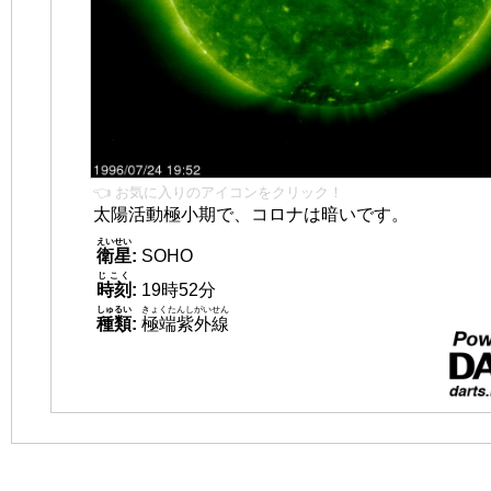
👈 お気に入りのアイコンをクリック！
太陽活動極小期で、コロナは暗いです。
えいせい
衛星
:
SOHO
じこく
時刻
:
19時52分
しゅるい
きょくたんしがいせん
種類
:
極端紫外線