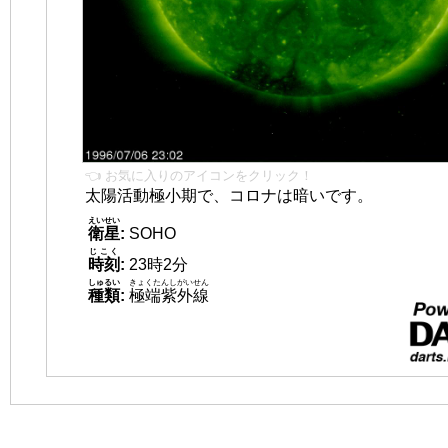
👈 お気に入りのアイコンをクリック！
太陽活動極小期で、コロナは暗いです。
えいせい
衛星
:
SOHO
じこく
時刻
:
23時2分
しゅるい
きょくたんしがいせん
種類
:
極端紫外線