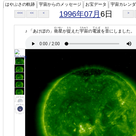
はやぶさの軌跡
宇宙からのメッセージ
お宝データ
宇宙カレンダ
1996年07月
6日
<<<
<<
<
>
えいせい
とら
うちゅう
でんぱ
おと
♪ 「あけぼの」
衛星
が
捉
えた
宇宙
の
電波
を
音
にしました。