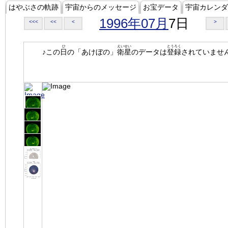
はやぶさの軌跡
宇宙からのメッセージ
お宝データ
宇宙カレンダ
1996年07月
7日
<<<
<<
<
>
ひ
えいせい
とうろく
♪この
日
の「あけぼの」
衛星
のデータは
登録
されていませ