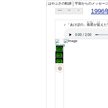
はやぶさの軌跡
宇宙からのメッセー
1996
<<<
<<
<
えいせい
とら
♪ 「あけぼの」
衛星
が
捉
えた