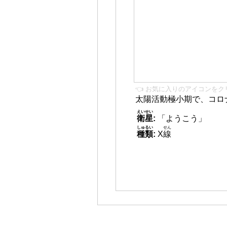
👈 お気に入りのアイコンをク
太陽活動極小期で、コロ
えいせい
衛星
:
「ようこう」
しゅるい
せん
種類
:
X
線