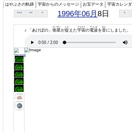
はやぶさの軌跡
宇宙からのメッセージ
お宝データ
宇宙カレンダ
1996年06月
8日
<<<
<<
<
>
えいせい
とら
うちゅう
でんぱ
おと
♪ 「あけぼの」
衛星
が
捉
えた
宇宙
の
電波
を
音
にしました。