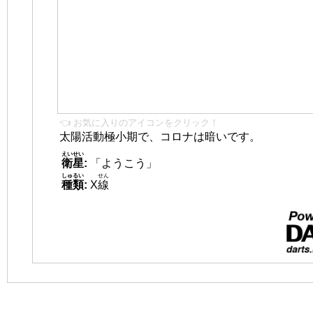
👈 お気に入りのアイコンをクリック！
太陽活動極小期で、コロナは暗いです。
えいせい
衛星
:
「ようこう」
しゅるい
せん
種類
:
X
線