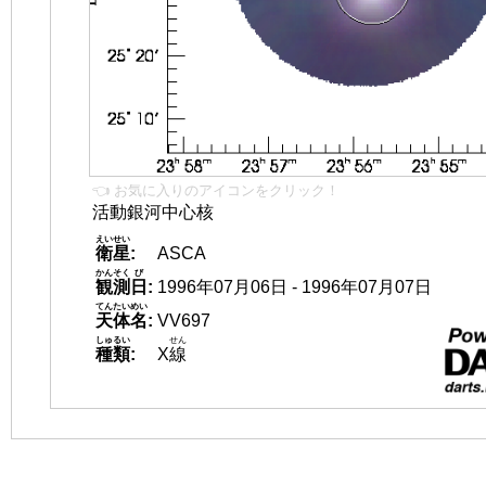
👈 お気に入りのアイコンをクリック！
活動銀河中心核
えいせい
衛星
:
ASCA
かんそく
び
観測
日
:
1996年07月06日 - 1996年07月07日
てんたいめい
天体名
:
VV697
しゅるい
せん
種類
:
X
線