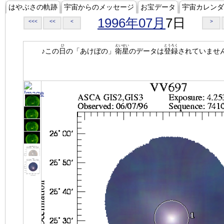
はやぶさの軌跡
宇宙からのメッセージ
お宝データ
宇宙カレンダ
1996年07月
7日
<<<
<<
<
>
ひ
えいせい
とうろく
♪この
日
の「あけぼの」
衛星
のデータは
登録
されていませ