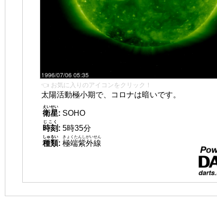
👈 お気に入りのアイコンをクリック！
太陽活動極小期で、コロナは暗いです。
えいせい
衛星
:
SOHO
じこく
時刻
:
5時35分
しゅるい
きょくたんしがいせん
種類
:
極端紫外線