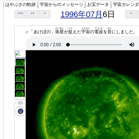
はやぶさの軌跡
宇宙からのメッセージ
お宝データ
宇宙カレンダ
1996年07月
6日
<<<
<<
<
>
えいせい
とら
うちゅう
でんぱ
おと
♪ 「あけぼの」
衛星
が
捉
えた
宇宙
の
電波
を
音
にしました。