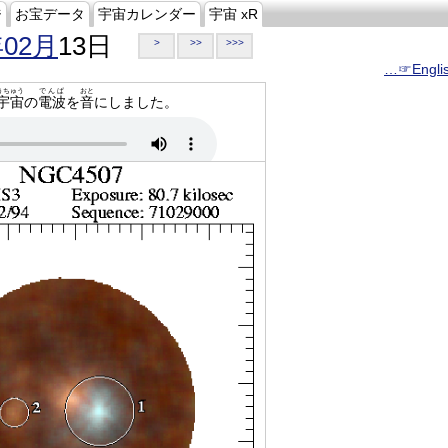
ジ
お宝データ
宇宙カレンダー
宇宙 xR
年02月
13日
>
>>
>>>
…☞Engli
うちゅう
でんぱ
おと
宇宙
の
電波
を
音
にしました。