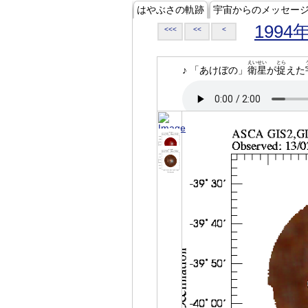
はやぶさの軌跡
宇宙からのメッセー
1994
<<<
<<
<
えいせい
とら
♪ 「あけぼの」
衛星
が
捉
えた