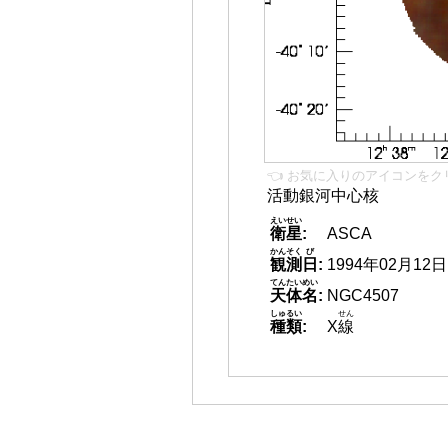
👈 お気に入りのアイコンをク
活動銀河中心核
えいせい
衛星
:
ASCA
かんそく
び
観測
日
:
1994年02月12日
てんたいめい
天体名
:
NGC4507
しゅるい
せん
種類
:
X
線